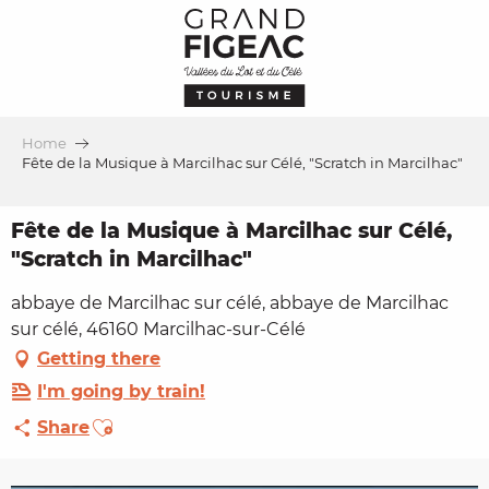
Aller
au
contenu
principal
Home
Fête de la Musique à Marcilhac sur Célé, "Scratch in Marcilhac"
Fête de la Musique à Marcilhac sur Célé,
"Scratch in Marcilhac"
abbaye de Marcilhac sur célé, abbaye de Marcilhac
sur célé, 46160 Marcilhac-sur-Célé
Getting there
I'm going by train!
Ajouter aux favoris
Share