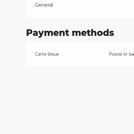
Rates 2026
General
on
Payment methods
ns
Carte bleue
Postal or b