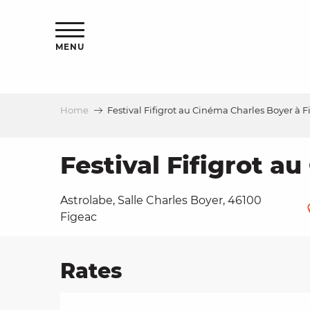
Aller
ns
au
contenu
MENU
principal
Home
Festival Fifigrot au Cinéma Charles Boyer à 
ls
a
Festival Fifigrot a
Astrolabe, Salle Charles Boyer, 46100
es
Figeac
Rates
ns
e