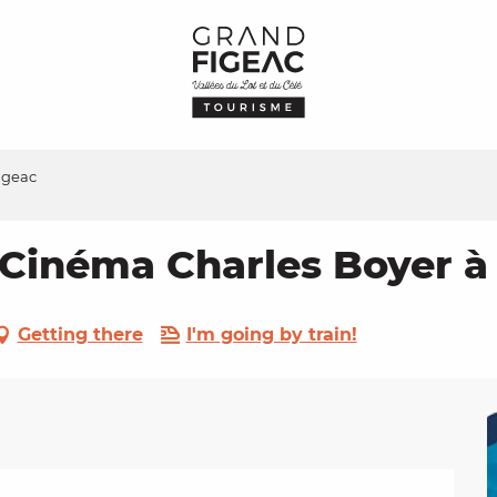
Figeac
u Cinéma Charles Boyer à
Getting there
I'm going by train!