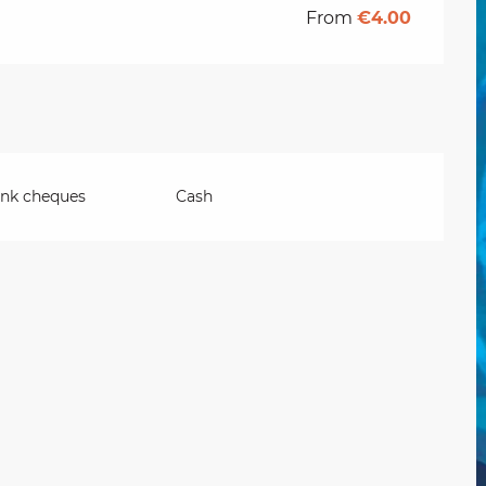
From
€4.00
ank cheques
Cash