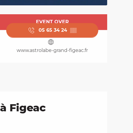
Opening hours & cont
EVENT OVER
05 65 34 24
▒▒
www.astrolabe-grand-figeac.fr
 à Figeac