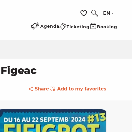
EN
Search
Voir les favoris
Agenda
Ticketing
Booking
 Figeac
Ajouter aux favoris
Share
Add to my favorites