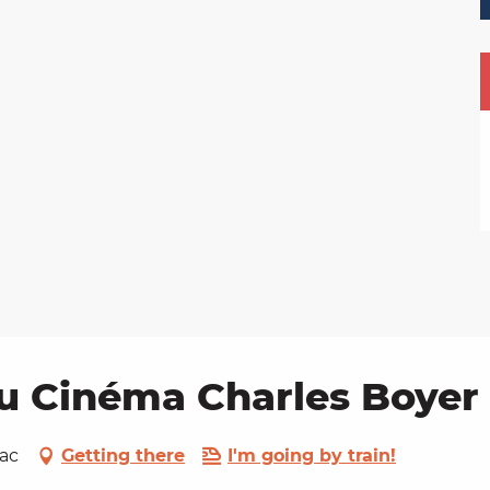
 au Cinéma Charles Boyer
eac
Getting there
I'm going by train!