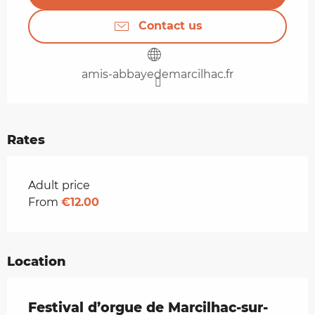
Contact us
amis-abbayedemarcilhac.fr
Rates
Rates 2026
Adult price
From
€12.00
Location
Festival d’orgue de Marcilhac-sur-