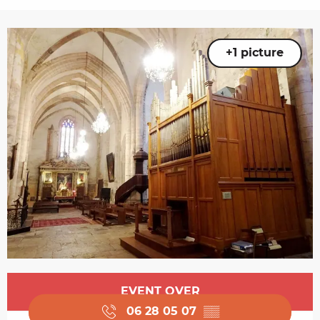
+1 picture
Opening hours & contact details
EVENT OVER
06 28 05 07
▒▒