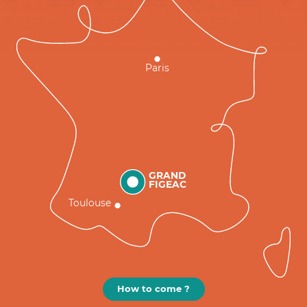
Paris
GRAND
FIGEAC
Toulouse
How to come ?