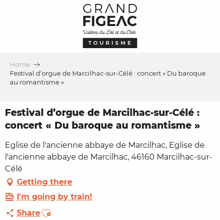
Aller
au
contenu
principal
Home
Festival d’orgue de Marcilhac-sur-Célé : concert « Du baroque
au romantisme »
Festival d’orgue de Marcilhac-sur-Célé :
concert « Du baroque au romantisme »
Eglise de l'ancienne abbaye de Marcilhac, Eglise de
l'ancienne abbaye de Marcilhac, 46160 Marcilhac-sur-
Célé
Getting there
I'm going by train!
Ajouter aux favoris
Share