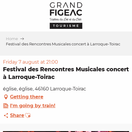
Aller
au
contenu
principal
Home
Festival des Rencontres Musicales concert à Larroque-Toirac
Friday 7 august at 21:00
Festival des Rencontres Musicales concert
à Larroque-Toirac
église, église, 46160 Larroque-Toirac
Getting there
I'm going by train!
Ajouter aux favoris
Share