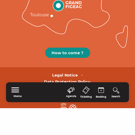
GRAND
FIGEAC
Toulouse
How to come ?
Legal Notice
Data Protection Policy.
Menu
Agenda
Search
Ticketing
Booking
HOME