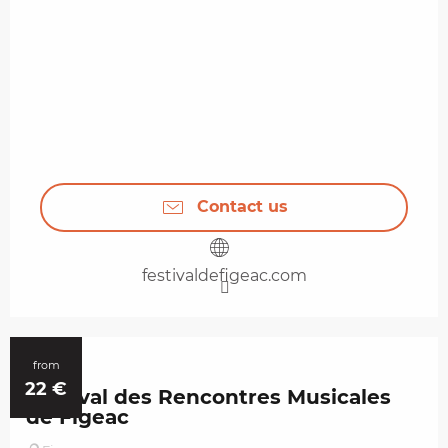
Contact us
festivaldefigeac.com
6
Aug
from
22
€
Festival des Rencontres Musicales
de Figeac