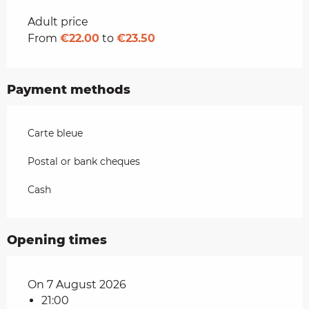
Rates 2026
Adult price
From
€22.00
to
€23.50
Payment methods
Carte bleue
Postal or bank cheques
Cash
Opening times
On 7 August 2026
21:00