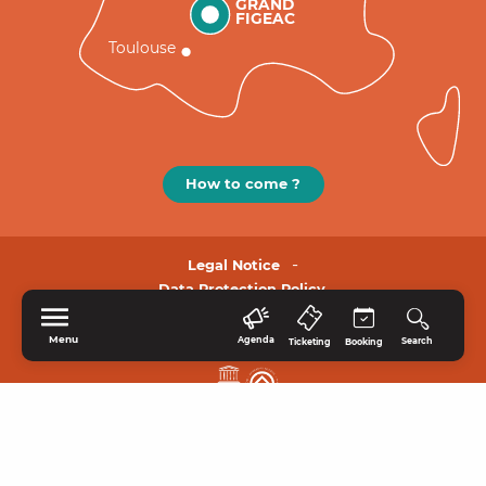
GRAND
FIGEAC
Toulouse
How to come ?
Legal Notice
Data Protection Policy.
Menu
Agenda
Search
Ticketing
Booking
HOME
EXPLORE