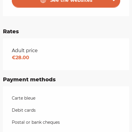
See the websites
Rates
Rates 2026
Adult price
€28.00
Payment methods
Carte bleue
Debit cards
Postal or bank cheques