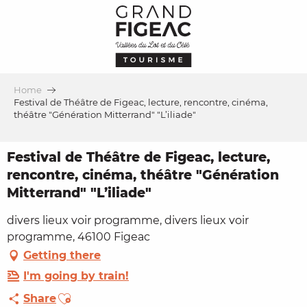
Aller
au
contenu
principal
Home
Festival de Théâtre de Figeac, lecture, rencontre, cinéma,
théâtre "Génération Mitterrand" "L’iliade"
Festival de Théâtre de Figeac, lecture,
rencontre, cinéma, théâtre "Génération
Mitterrand" "L’iliade"
divers lieux voir programme, divers lieux voir
programme, 46100 Figeac
Getting there
I'm going by train!
Ajouter aux favoris
Share