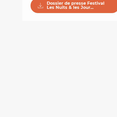
Dossier de presse Festival
Les Nuits & les Jour...
on
ns