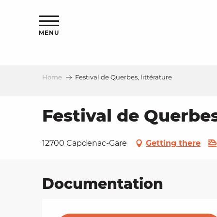
Aller
ns
au
contenu
MENU
principal
Home
Festival de Querbes, littérature
ls
a
Festival de Querbes,
es
12700 Capdenac-Gare
Getting there
Documentation
ns
e