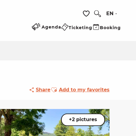
EN
Search
Voir les favoris
Agenda
Ticketing
Booking
Ajouter aux favoris
Share
Add to my favorites
+2 pictures