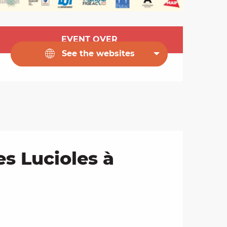
Opening hours & cont
EVENT OVER
See the websites
es Lucioles à