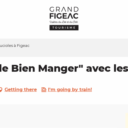
Lucioles à Figeac
 le Bien Manger" avec les
Getting there
I'm going by train!