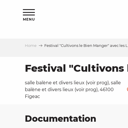
Aller
ns
au
contenu
MENU
principal
Home
Festival "Cultivons le Bien Manger" avec les 
ls
a
Festival "Cultivons
salle balène et divers lieux (voir prog), salle
es
balène et divers lieux (voir prog), 46100
Figeac
ns
Documentation
e