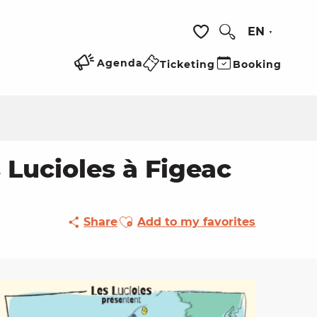
EN
Search
Voir les favoris
Agenda
Ticketing
Booking
 Lucioles à Figeac
Ajouter aux favoris
Share
Add to my favorites