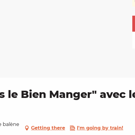
s le Bien Manger" avec l
le balène
Getting there
I'm going by train!