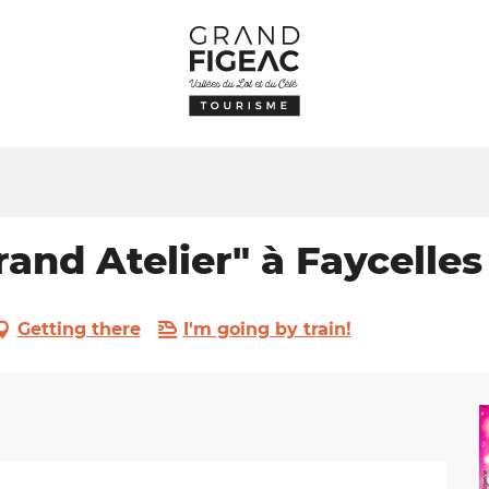
rand Atelier" à Faycelles
Getting there
I'm going by train!