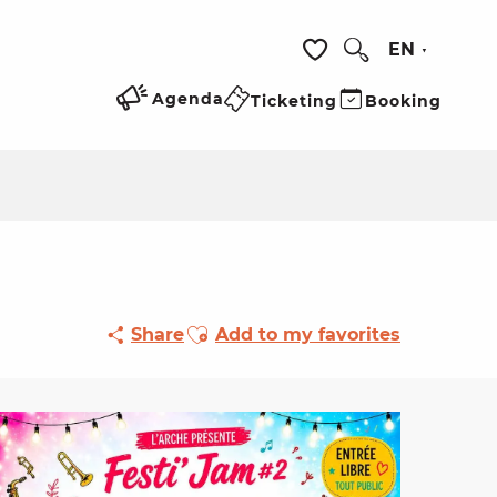
EN
Search
Voir les favoris
Agenda
Ticketing
Booking
Ajouter aux favoris
Share
Add to my favorites