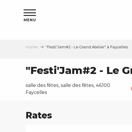
Aller
ns
au
contenu
MENU
principal
Home
"Festi'Jam#2 - Le Grand Atelier" à Faycelles
ls
a
"Festi'Jam#2 - Le G
salle des fêtes, salle des fêtes, 46100
es
Faycelles
Rates
ns
e