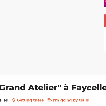
Grand Atelier" à Faycell
elles
Getting there
I'm going by train!