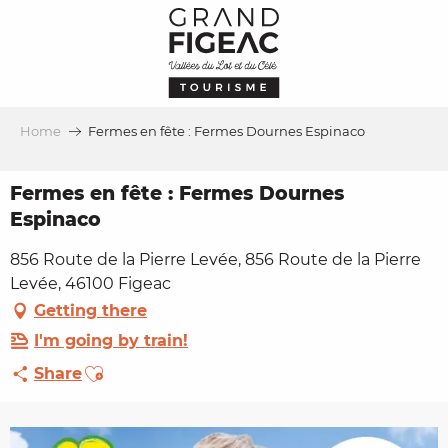
Aller
au
contenu
principal
Home
Fermes en fête : Fermes Dournes Espinaco
Fermes en fête : Fermes Dournes
Espinaco
856 Route de la Pierre Levée, 856 Route de la Pierre
Levée, 46100 Figeac
Getting there
I'm going by train!
Ajouter aux favoris
Share