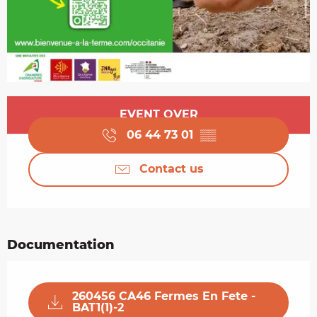
Opening hours & contact details
EVENT OVER
06 44 73 01
▒▒
Contact us
Documentation
260456 CA46 Fermes En Fete -
BAT1(1)-2