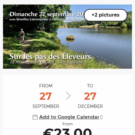
+2 pictures
Opening hours & contact details
FROM
TO
27
27
SEPTEMBER
DECEMBER
Add to Google Calendar
From
€23.00