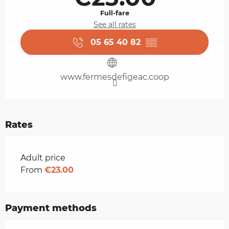
Full-fare
See all rates
05 65 40 82
▒▒
www.fermesdefigeac.coop
Rates
Rates 2026
Adult price
From
€23.00
Payment methods