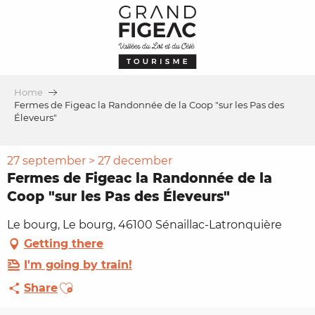
Aller
au
contenu
principal
Home
Fermes de Figeac la Randonnée de la Coop "sur les Pas des
Éleveurs"
27 september > 27 december
Fermes de Figeac la Randonnée de la
Coop "sur les Pas des Éleveurs"
Le bourg, Le bourg, 46100 Sénaillac-Latronquière
Getting there
I'm going by train!
Ajouter aux favoris
Share