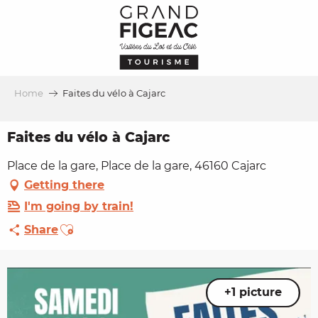
Aller
au
contenu
principal
Home
Faites du vélo à Cajarc
Faites du vélo à Cajarc
Place de la gare, Place de la gare, 46160 Cajarc
Getting there
I'm going by train!
Ajouter aux favoris
Share
+1 picture