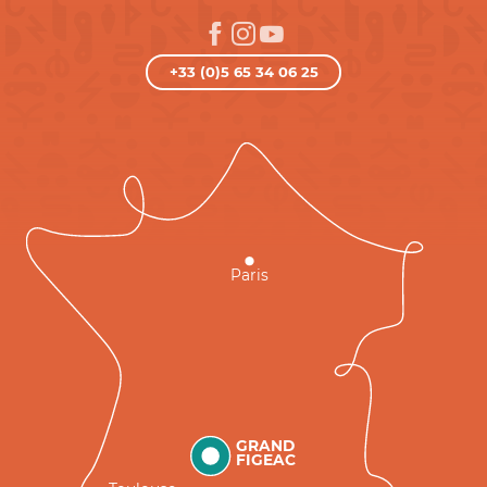
+33 (0)5 65 34 06 25
Paris
GRAND
FIGEAC