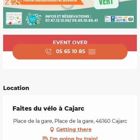
Opening hours & contact details
EVENT OVER
05 65 10 85
▒▒
Location
Faites du vélo à Cajarc
Place de la gare, Place de la gare, 46160 Cajarc
Getting there
I'm going by train!