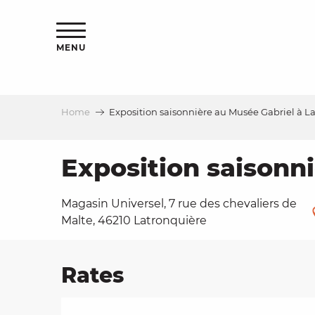
Aller
ns
au
contenu
MENU
principal
Home
Exposition saisonnière au Musée Gabriel à L
ls
a
Exposition saisonn
Magasin Universel, 7 rue des chevaliers de
es
Malte, 46210 Latronquière
Rates
ns
e