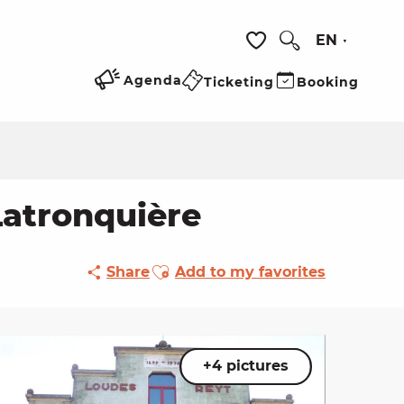
EN
Search
Voir les favoris
Agenda
Ticketing
Booking
Latronquière
Ajouter aux favoris
Share
Add to my favorites
+4 pictures