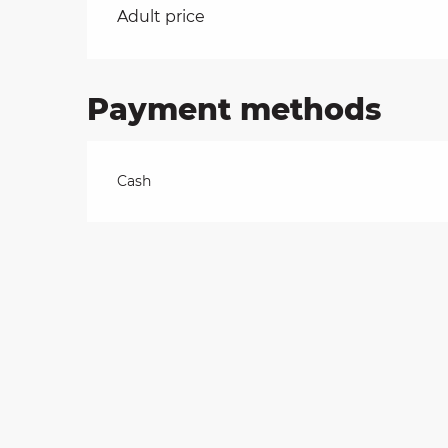
Rates 2026
Adult price
on
Payment methods
ns
Cash