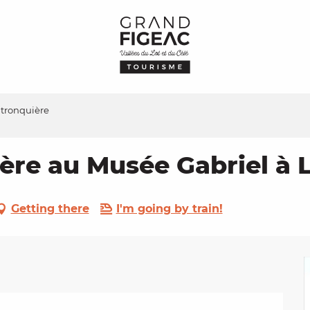
atronquière
ière au Musée Gabriel à 
Getting there
I'm going by train!