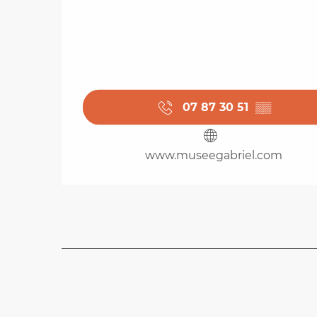
07 87 30 51
▒▒
www.museegabriel.com