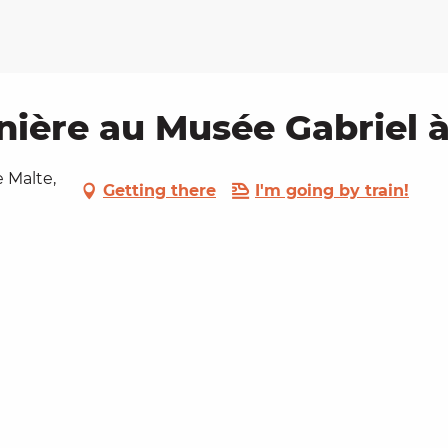
nière au Musée Gabriel 
e Malte,
Getting there
I'm going by train!