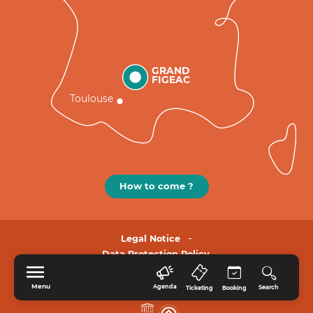
GRAND
FIGEAC
Toulouse
How to come ?
Legal Notice
Data Protection Policy.
Menu
Agenda
Search
Ticketing
Booking