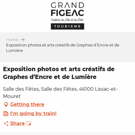
Aller
au
contenu
principal
Home
Exposition photos et arts créatifs de Graphes d’Encre et de
Lumière
Exposition photos et arts créatifs de
Graphes d’Encre et de Lumière
Salle des Fêtes, Salle des Fêtes, 46100 Lissac-et-
Mouret
Getting there
I'm going by train!
Ajouter aux favoris
Share