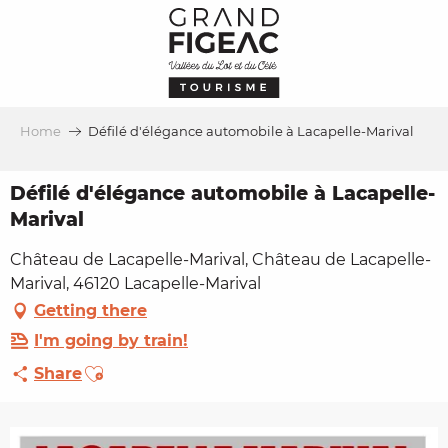
Aller
au
contenu
principal
Home
Défilé d'élégance automobile à Lacapelle-Marival
Défilé d'élégance automobile à Lacapelle-
Marival
Château de Lacapelle-Marival, Château de Lacapelle-
Marival, 46120 Lacapelle-Marival
Getting there
I'm going by train!
Ajouter aux favoris
Share