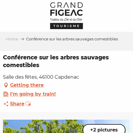
Aller
au
contenu
principal
Home
Conférence sur les arbres sauvages comestibles
Conférence sur les arbres sauvages
comestibles
Salle des fêtes, 46100 Capdenac
Getting there
I'm going by train!
Ajouter aux favoris
Share
+2 pictures