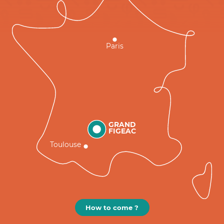
Paris
GRAND
FIGEAC
Toulouse
How to come ?