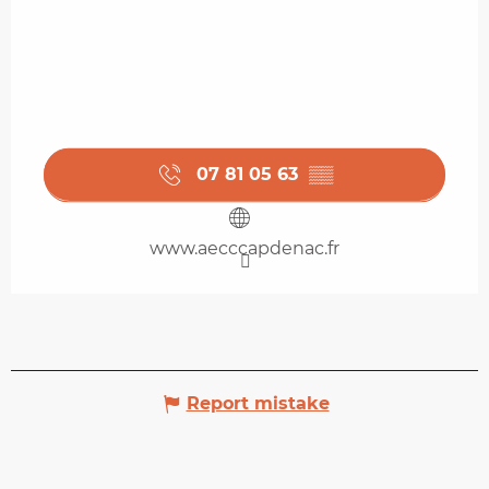
07 81 05 63
▒▒
www.aecccapdenac.fr
Report mistake