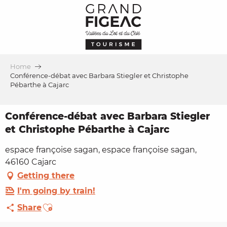
Aller
au
contenu
principal
Home
Conférence-débat avec Barbara Stiegler et Christophe
Pébarthe à Cajarc
Conférence-débat avec Barbara Stiegler
et Christophe Pébarthe à Cajarc
espace françoise sagan, espace françoise sagan,
46160 Cajarc
Getting there
I'm going by train!
Ajouter aux favoris
Share