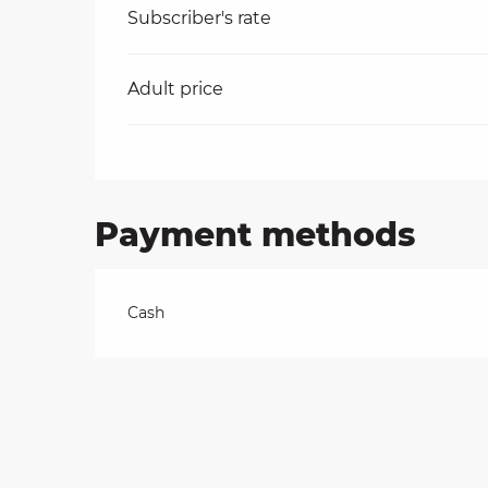
Rates 2026
Subscriber's rate
on
Adult price
ns
Payment methods
Cash