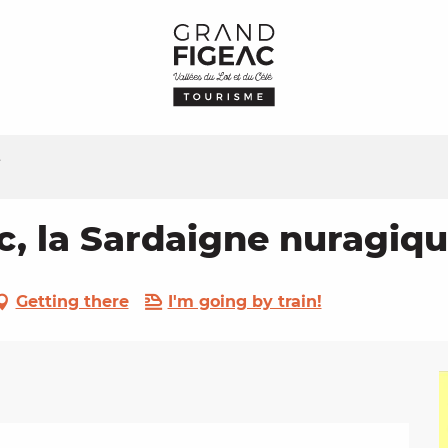
e
c, la Sardaigne nuragiq
Getting there
I'm going by train!