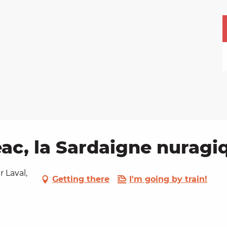
ac, la Sardaigne nuragi
r Laval,
Getting there
I'm going by train!