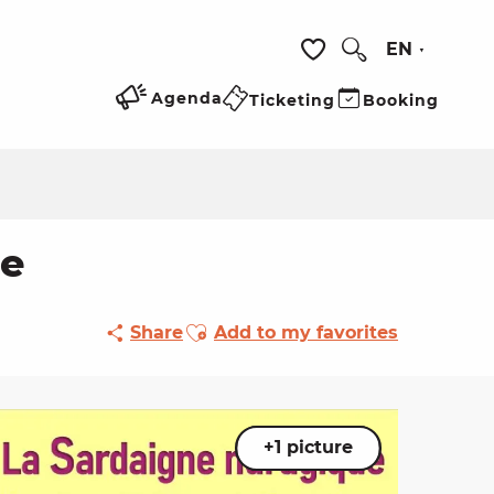
EN
Search
Voir les favoris
Agenda
Ticketing
Booking
ue
Ajouter aux favoris
Share
Add to my favorites
+1 picture