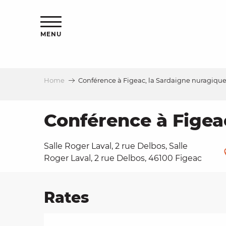
Aller
ns
au
contenu
MENU
principal
Home
Conférence à Figeac, la Sardaigne nuragiqu
ls
a
Conférence à Figea
Salle Roger Laval, 2 rue Delbos, Salle
es
Roger Laval, 2 rue Delbos, 46100 Figeac
Rates
ns
e