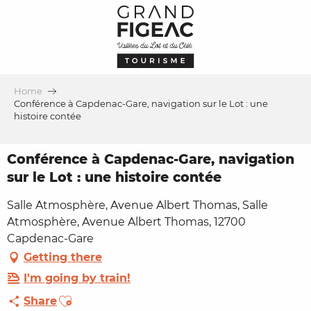
Aller
au
contenu
principal
Home
Conférence à Capdenac-Gare, navigation sur le Lot : une
histoire contée
Conférence à Capdenac-Gare, navigation
sur le Lot : une histoire contée
Salle Atmosphère, Avenue Albert Thomas, Salle
Atmosphère, Avenue Albert Thomas, 12700
Capdenac-Gare
Getting there
I'm going by train!
Ajouter aux favoris
Share