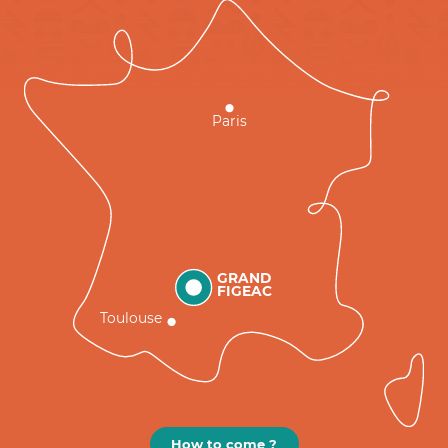
Paris
GRAND
FIGEAC
Toulouse
How to come ?