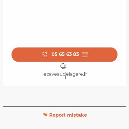
05 65 63 83
▒▒
lecaveaudelagare.fr
Report mistake