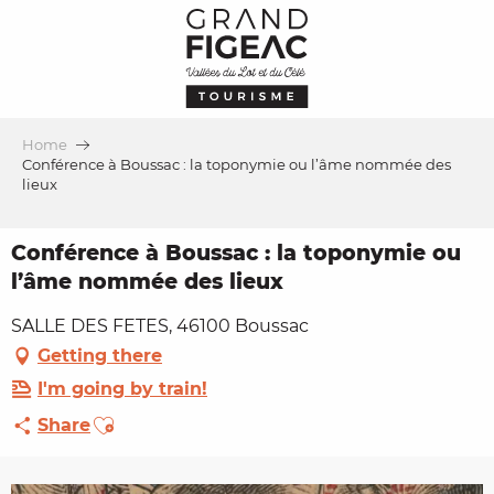
Aller
au
contenu
principal
Home
Conférence à Boussac : la toponymie ou l’âme nommée des
lieux
Conférence à Boussac : la toponymie ou
l’âme nommée des lieux
SALLE DES FETES, 46100 Boussac
Getting there
I'm going by train!
Ajouter aux favoris
Share