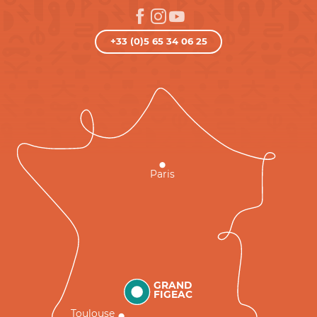
+33 (0)5 65 34 06 25
Paris
GRAND
FIGEAC
Toulouse