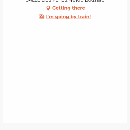
SALLE DES FETES, 46100 Boussac
Getting there
I'm going by train!