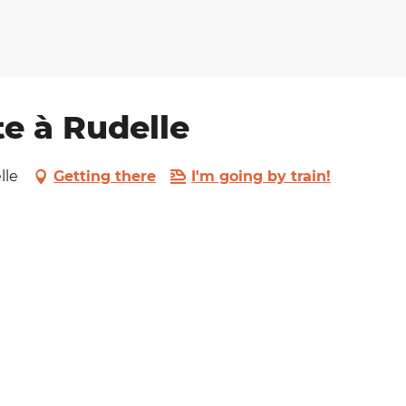
e à Rudelle
lle
Getting there
I'm going by train!