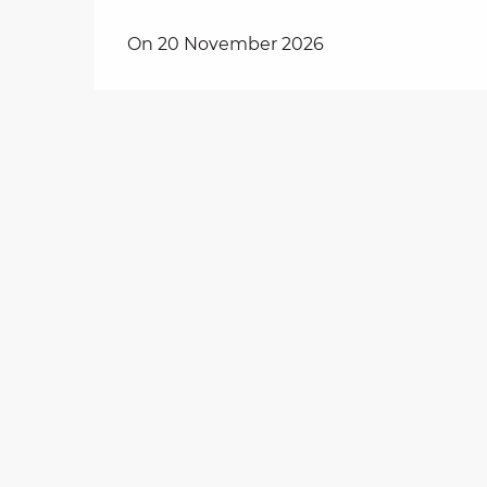
on
On 20 November 2026
ns