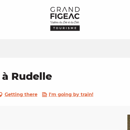
 à Rudelle
Getting there
I'm going by train!