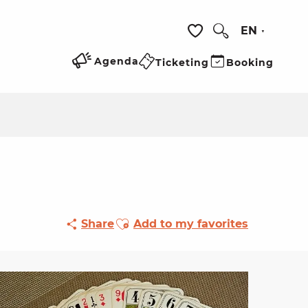
EN
Search
Voir les favoris
Agenda
Ticketing
Booking
Ajouter aux favoris
Share
Add to my favorites