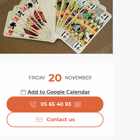
Opening hours & cont
20
FRIDAY
NOVEMBER
Add to Google Calendar
05 65 40 93
▒▒
Contact us