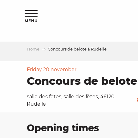
Aller
ns
au
contenu
MENU
principal
Home
Concours de belote à Rudelle
ls
a
Friday 20 november
Concours de belote
es
salle des fêtes, salle des fêtes, 46120
Rudelle
ns
Opening times
e