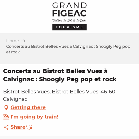
Aller
au
contenu
principal
Home
Concerts au Bistrot Belles Vues à Calvignac : Shoogly Peg pop
et rock
Concerts au Bistrot Belles Vues à
Calvignac : Shoogly Peg pop et rock
Bistrot Belles Vues, Bistrot Belles Vues, 46160
Calvignac
Getting there
I'm going by train!
Ajouter aux favoris
Share