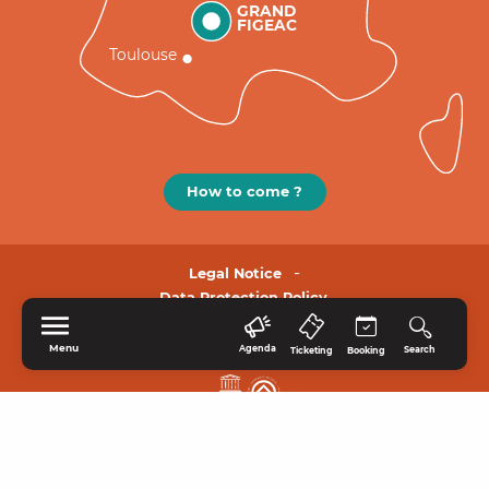
GRAND
FIGEAC
Toulouse
How to come ?
Legal Notice
Data Protection Policy.
Menu
Agenda
Search
Ticketing
Booking
HOME