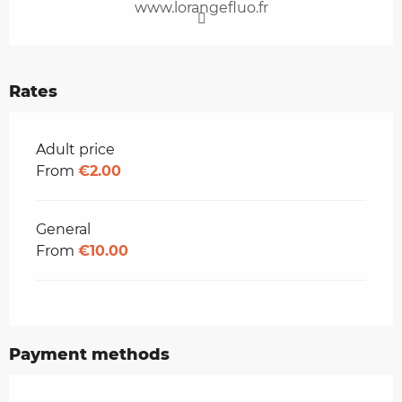
www.lorangefluo.fr
Rates
Rates 2026
Adult price
From
€2.00
General
From
€10.00
Payment methods