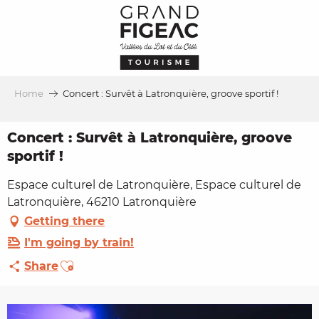
Aller
au
contenu
principal
Home
Concert : Survêt à Latronquière, groove sportif !
Concert : Survêt à Latronquière, groove
sportif !
Espace culturel de Latronquière, Espace culturel de
Latronquière, 46210 Latronquière
Getting there
I'm going by train!
Ajouter aux favoris
Share