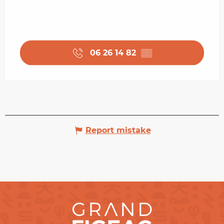
06 26 14 82
▒▒
Report mistake