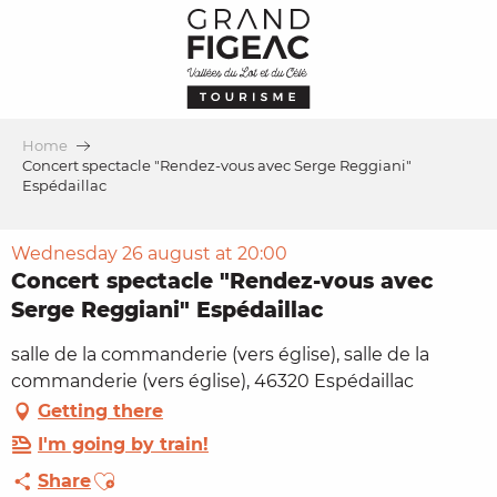
Aller
au
contenu
principal
Home
Concert spectacle "Rendez-vous avec Serge Reggiani"
Espédaillac
Wednesday 26 august at 20:00
Concert spectacle "Rendez-vous avec
Serge Reggiani" Espédaillac
salle de la commanderie (vers église), salle de la
commanderie (vers église), 46320 Espédaillac
Getting there
I'm going by train!
Ajouter aux favoris
Share