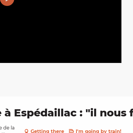
à Espédaillac : "il nous 
e de la
Getting there
I'm going by train!