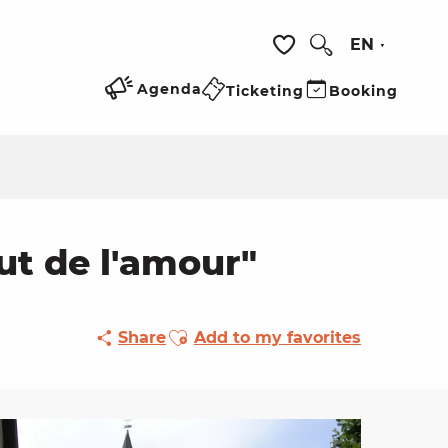
EN
Search
Voir les favoris
Agenda
Ticketing
Booking
aut de l'amour"
Ajouter aux favoris
Share
Add to my favorites