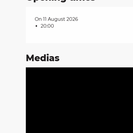
on
On 11 August 2026
20:00
ns
Medias