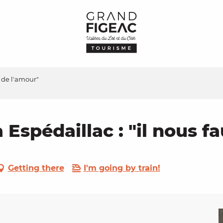
t de l'amour"
 Espédaillac : "il nous f
Getting there
I'm going by train!