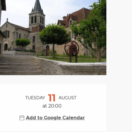
Opening hours & cont
11
TUESDAY
AUGUST
at 20:00
Add to Google Calendar