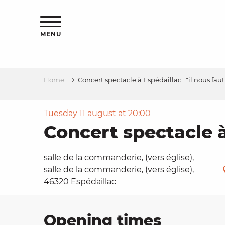
Aller
ns
au
contenu
MENU
principal
Home
Concert spectacle à Espédaillac : "il nous fau
ls
a
Tuesday 11 august at 20:00
Concert spectacle à
es
salle de la commanderie, (vers église),
salle de la commanderie, (vers église),
46320 Espédaillac
ns
e
Opening times