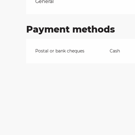
Rates 2026
General
on
Payment methods
ns
Postal or bank cheques
Cash