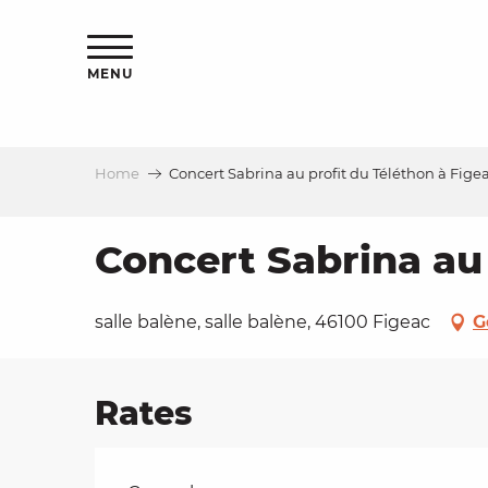
Aller
ns
au
contenu
MENU
principal
Home
Concert Sabrina au profit du Téléthon à Fige
ls
a
Concert Sabrina au 
es
salle balène, salle balène, 46100 Figeac
G
Rates
ns
e