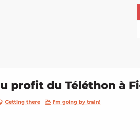
u profit du Téléthon à F
Getting there
I'm going by train!