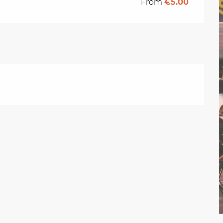
From
€5.00