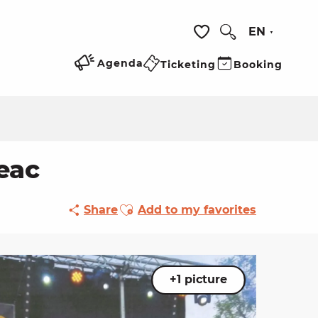
EN
Search
Voir les favoris
Agenda
Ticketing
Booking
eac
Ajouter aux favoris
Share
Add to my favorites
+1 picture