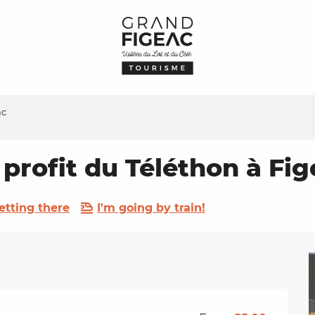
ac
profit du Téléthon à Fig
etting there
I'm going by train!