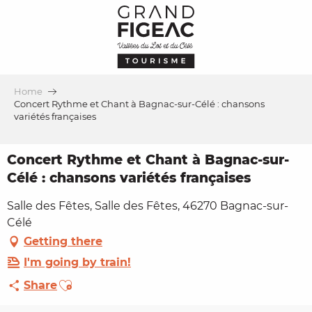
Aller
au
contenu
principal
Home
Concert Rythme et Chant à Bagnac-sur-Célé : chansons
variétés françaises
Concert Rythme et Chant à Bagnac-sur-
Célé : chansons variétés françaises
Salle des Fêtes, Salle des Fêtes, 46270 Bagnac-sur-
Célé
Getting there
I'm going by train!
Ajouter aux favoris
Share