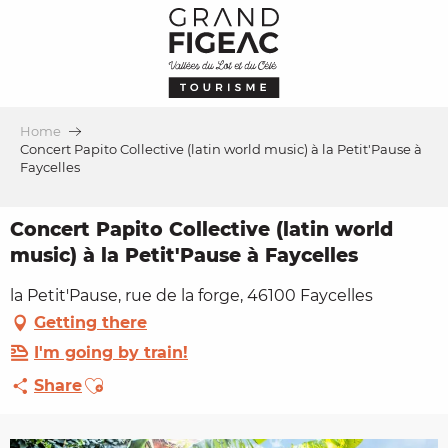
Aller
au
contenu
principal
Home
Concert Papito Collective (latin world music) à la Petit'Pause à
Faycelles
Concert Papito Collective (latin world
music) à la Petit'Pause à Faycelles
la Petit'Pause, rue de la forge, 46100 Faycelles
Getting there
I'm going by train!
Ajouter aux favoris
Share