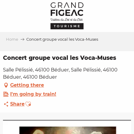
Aller
au
contenu
principal
Home
Concert groupe vocal les Voca-Muses
Concert groupe vocal les Voca-Muses
Salle Pélissié, 46100 Béduer, Salle Pélissié, 46100
Béduer, 46100 Béduer
Getting there
I'm going by train!
Ajouter aux favoris
Share