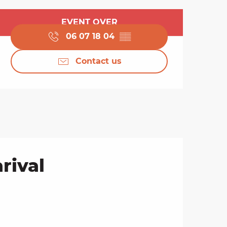
Opening hours & cont
EVENT OVER
06 07 18 04
▒▒
Contact us
rival