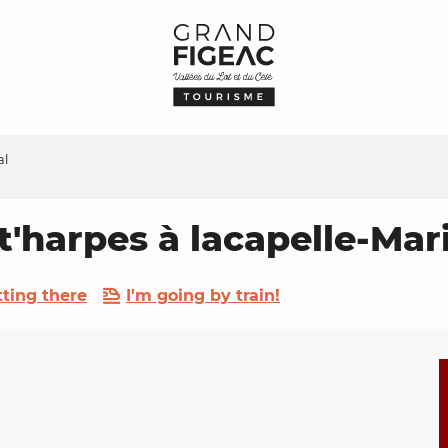
al
ot'harpes à lacapelle-Mar
tting there
I'm going by train!