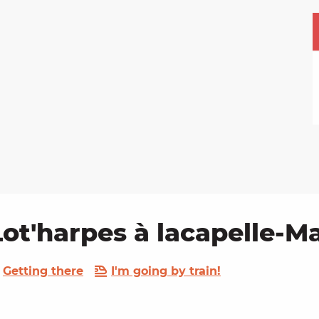
Lot'harpes à lacapelle-Ma
Getting there
I'm going by train!