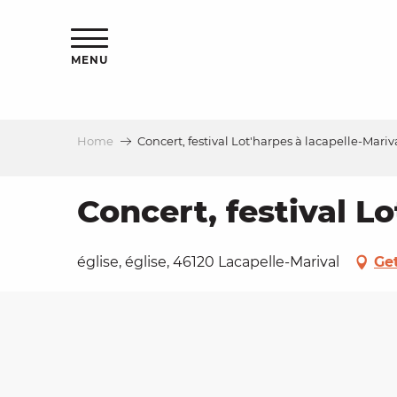
Aller
ns
au
contenu
MENU
principal
Home
Concert, festival Lot'harpes à lacapelle-Mariv
ls
a
Concert, festival L
es
église, église, 46120 Lacapelle-Marival
Ge
ns
e