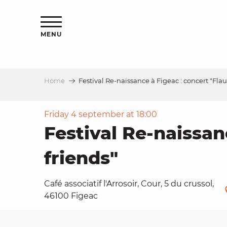
Aller
ns
au
contenu
MENU
principal
Home
Festival Re-naissance à Figeac : concert "Fla
ls
a
Friday 4 september at 18:00
Festival Re-naissan
es
friends"
Café associatif l'Arrosoir, Cour, 5 du crussol,
46100 Figeac
ns
e