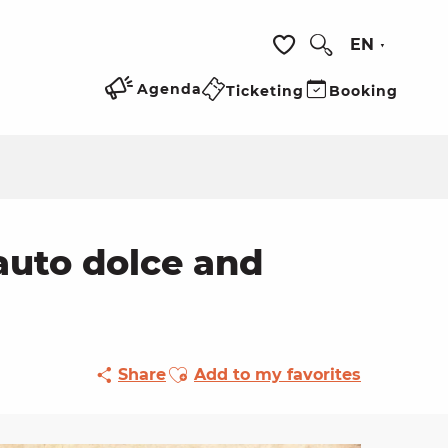
EN
Search
Voir les favoris
Agenda
Ticketing
Booking
lauto dolce and
Ajouter aux favoris
Share
Add to my favorites