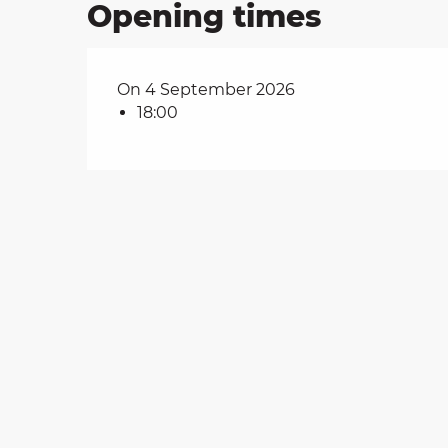
Opening times
on
On 4 September 2026
18:00
ns