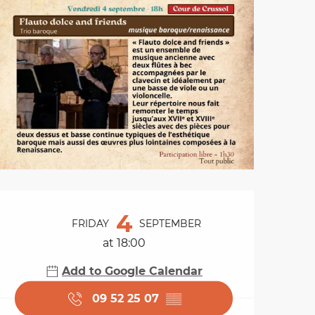
Opening hours & cont
4
FRIDAY
SEPTEMBER
at 18:00
Add to Google Calendar
09 52 25 07
▒▒