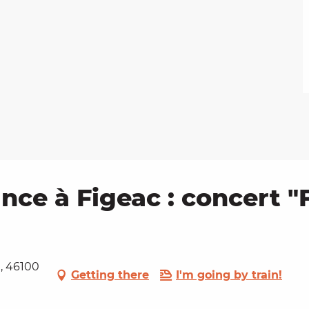
ance à Figeac : concert "
l, 46100
Getting there
I'm going by train!