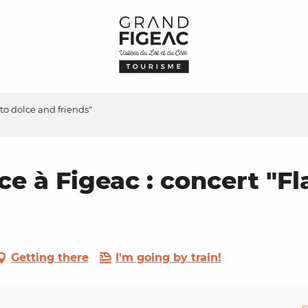
uto dolce and friends"
ce à Figeac : concert "F
Getting there
I'm going by train!