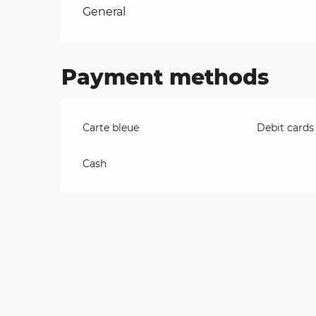
Rates 2026
General
on
Payment methods
ns
Carte bleue
Debit cards
Cash