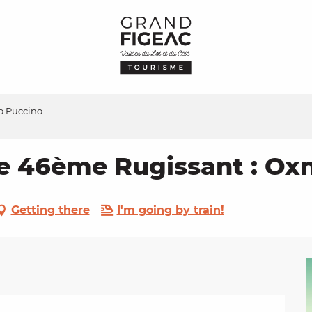
o Puccino
Le 46ème Rugissant : O
Getting there
I'm going by train!