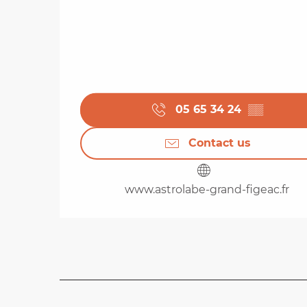
05 65 34 24
▒▒
Contact us
www.astrolabe-grand-figeac.fr