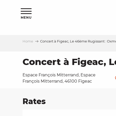
Aller
ns
au
contenu
MENU
principal
Home
Concert à Figeac, Le 46ème Rugissant : Oxm
ls
a
Concert à Figeac, 
Espace François Mitterrand, Espace
es
François Mitterrand, 46100 Figeac
Rates
ns
e