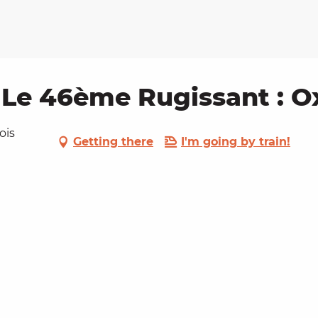
, Le 46ème Rugissant : 
ois
Getting there
I'm going by train!