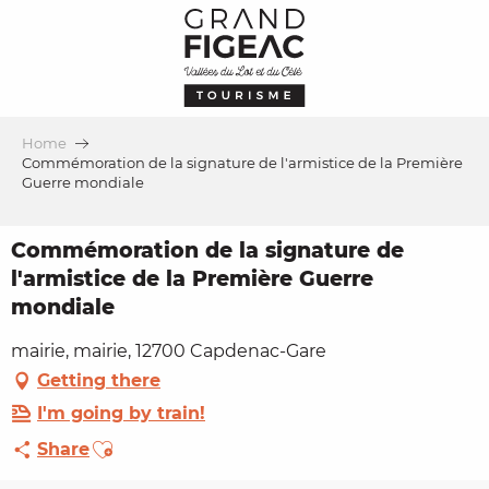
Aller
au
contenu
principal
Home
Commémoration de la signature de l'armistice de la Première
Guerre mondiale
Commémoration de la signature de
l'armistice de la Première Guerre
mondiale
mairie, mairie, 12700 Capdenac-Gare
Getting there
I'm going by train!
Ajouter aux favoris
Share