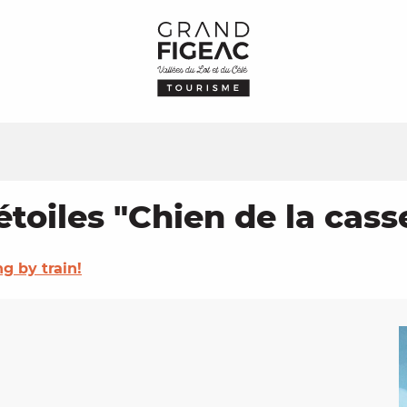
étoiles "Chien de la cass
ng by train!