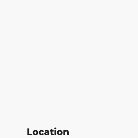
on
ns
Location