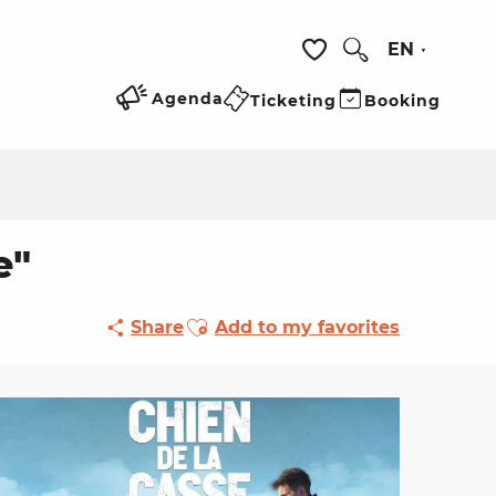
EN
Search
Voir les favoris
Agenda
Ticketing
Booking
e"
Ajouter aux favoris
Share
Add to my favorites