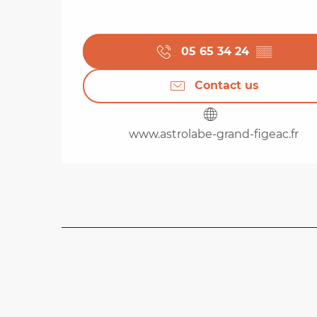
05 65 34 24
▒▒
Contact us
www.astrolabe-grand-figeac.fr