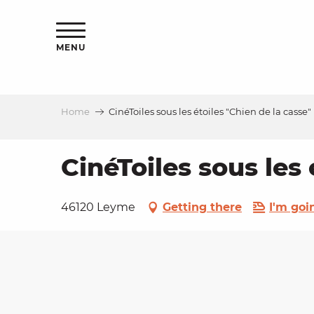
Aller
ns
au
contenu
MENU
principal
Home
CinéToiles sous les étoiles "Chien de la casse"
ls
a
CinéToiles sous les 
es
46120 Leyme
Getting there
I'm goi
ns
e