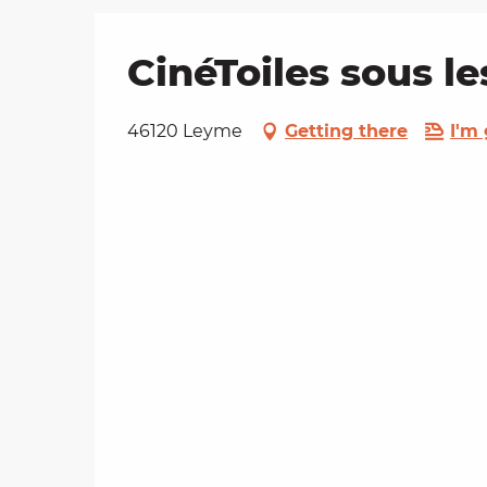
CinéToiles sous le
46120 Leyme
Getting there
I'm 