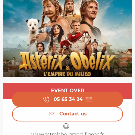
Opening hours & contact details
EVENT OVER
05 65 34 24
▒▒
Contact us
www.astrolabe-grand-figeac.fr