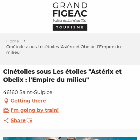
Aller
au
contenu
principal
Home
Cinétoiles sous Les étoiles "Astérix et Obelix : l'Empire du
milieu"
Cinétoiles sous Les étoiles "Astérix et
Obelix : l'Empire du milieu"
46160 Saint-Sulpice
Getting there
I'm going by train!
Ajouter aux favoris
Share