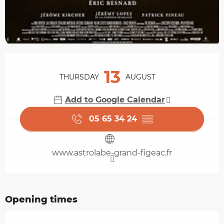
Opening hours & contact details
13
THURSDAY
AUGUST
Add to Google Calendar
05 65 34 24
▒▒
www.astrolabe-grand-figeac.fr
Opening times