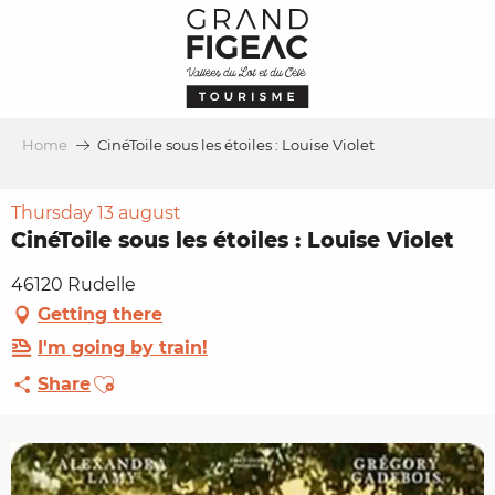
Aller
au
contenu
principal
Home
CinéToile sous les étoiles : Louise Violet
Thursday 13 august
CinéToile sous les étoiles : Louise Violet
46120 Rudelle
Getting there
I'm going by train!
Ajouter aux favoris
Share