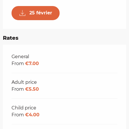
25 février
Rates
Rates 2026
General
From
€7.00
Adult price
From
€5.50
Child price
From
€4.00