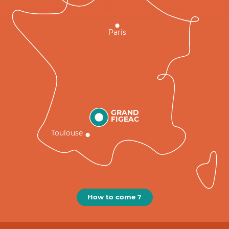
Paris
GRAND
FIGEAC
Toulouse
How to come ?