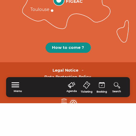
FIGEAC
Toulouse
How to come ?
Legal Notice
Data Protection Policy.
Menu
Agenda
Search
Ticketing
Booking
HOME
EXPLORE