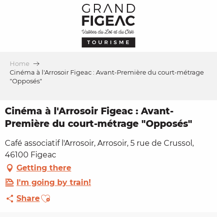
Aller
au
contenu
principal
Home
Cinéma à l'Arrosoir Figeac : Avant-Première du court-métrage
"Opposés"
Cinéma à l'Arrosoir Figeac : Avant-
Première du court-métrage "Opposés"
Café associatif l'Arrosoir, Arrosoir, 5 rue de Crussol,
46100 Figeac
Getting there
I'm going by train!
Ajouter aux favoris
Share