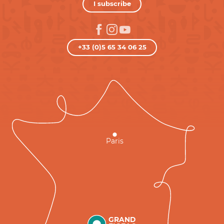
I subscribe
+33 (0)5 65 34 06 25
Paris
GRAND