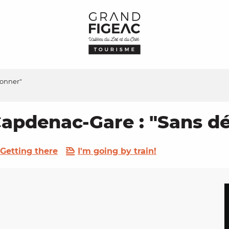
conner"
Capdenac-Gare : "Sans d
Getting there
I'm going by train!