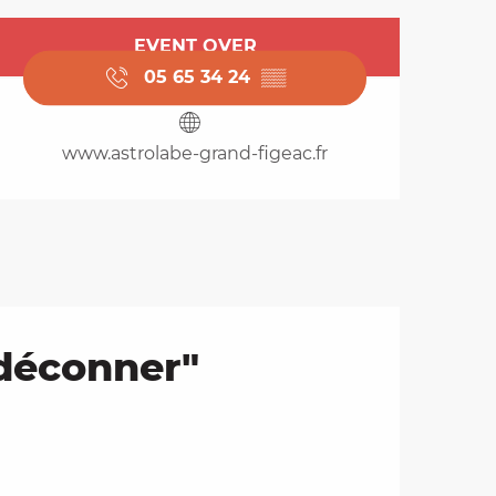
Opening hours & cont
EVENT OVER
05 65 34 24
▒▒
www.astrolabe-grand-figeac.fr
 déconner"