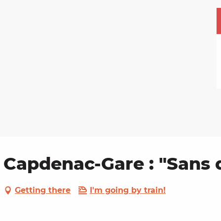
à Capdenac-Gare : "Sans
Getting there
I'm going by train!