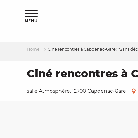
Aller
ns
au
contenu
MENU
principal
Home
Ciné rencontres à Capdenac-Gare : "Sans dé
ls
a
Ciné rencontres à 
es
salle Atmosphère, 12700 Capdenac-Gare
ns
e