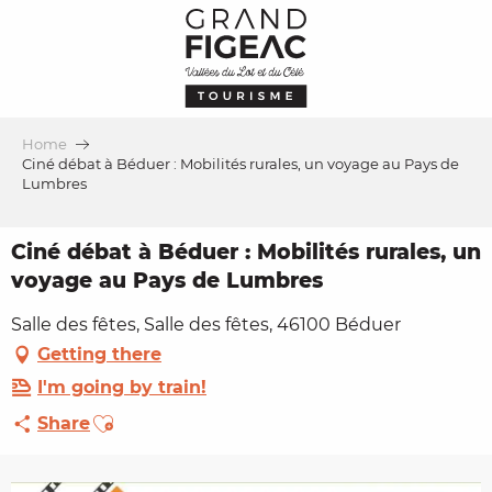
Aller
au
contenu
principal
Home
Ciné débat à Béduer : Mobilités rurales, un voyage au Pays de
Lumbres
Ciné débat à Béduer : Mobilités rurales, un
voyage au Pays de Lumbres
Salle des fêtes, Salle des fêtes, 46100 Béduer
Getting there
I'm going by train!
Ajouter aux favoris
Share