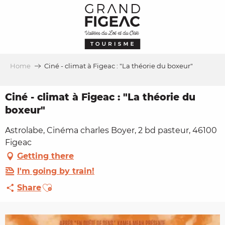
Aller
au
contenu
principal
Home
Ciné - climat à Figeac : "La théorie du boxeur"
Ciné - climat à Figeac : "La théorie du
boxeur"
Astrolabe, Cinéma charles Boyer, 2 bd pasteur, 46100
Figeac
Getting there
I'm going by train!
Ajouter aux favoris
Share