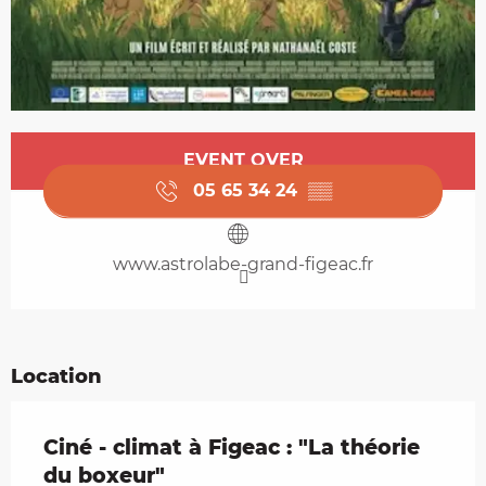
Opening hours & contact details
EVENT OVER
05 65 34 24
▒▒
www.astrolabe-grand-figeac.fr
Location
Ciné - climat à Figeac : "La théorie
du boxeur"