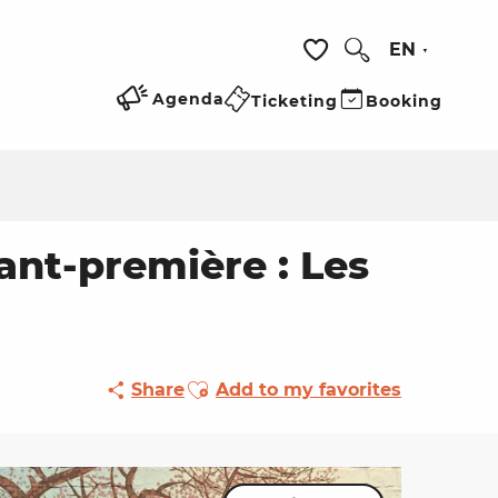
EN
Search
Voir les favoris
Agenda
Ticketing
Booking
vant-première : Les
Ajouter aux favoris
Share
Add to my favorites