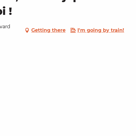
i !
evard
Getting there
I'm going by train!