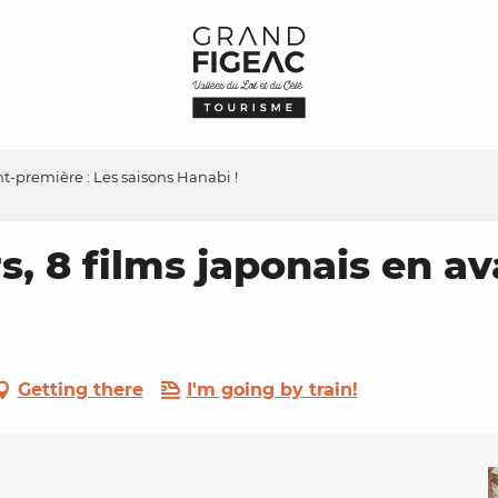
nt-première : Les saisons Hanabi !
rs, 8 films japonais en a
Getting there
I'm going by train!