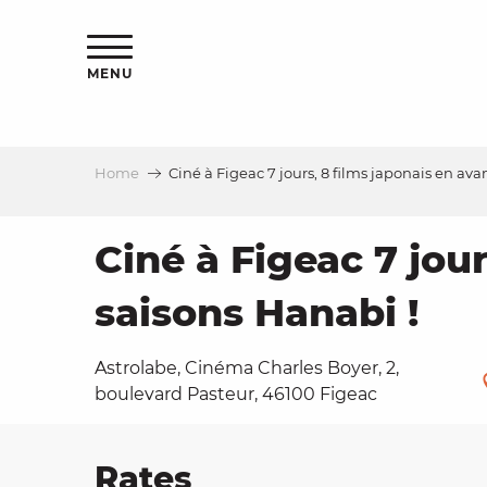
Aller
ns
au
contenu
MENU
principal
Home
Ciné à Figeac 7 jours, 8 films japonais en ava
ls
a
Ciné à Figeac 7 jou
saisons Hanabi !
es
Astrolabe, Cinéma Charles Boyer, 2,
boulevard Pasteur, 46100 Figeac
ns
e
Rates