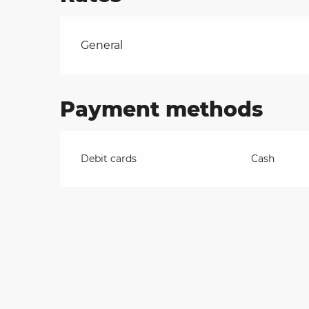
on
Rates 2026
General
ns
Payment methods
Debit cards
Cash