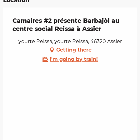
Location
Camaires #2 présente Barbajòl au
centre social Reissa à Assier
yourte Reissa, yourte Reissa, 46320 Assier
Getting there
I'm going by train!