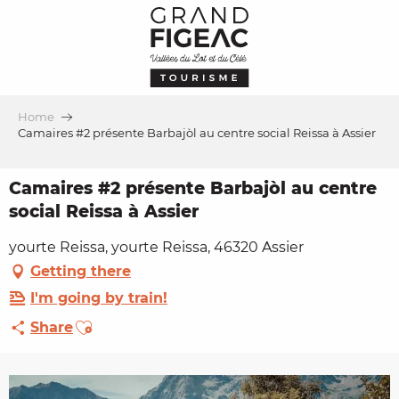
Aller
au
contenu
principal
Home
Camaires #2 présente Barbajòl au centre social Reissa à Assier
Camaires #2 présente Barbajòl au centre
social Reissa à Assier
yourte Reissa, yourte Reissa, 46320 Assier
Getting there
I'm going by train!
Ajouter aux favoris
Share