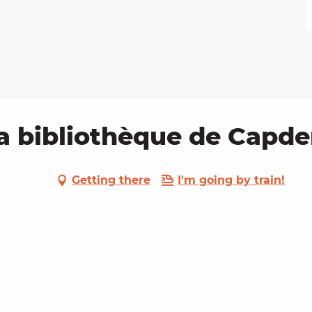
la bibliothèque de Capd
Getting there
I'm going by train!