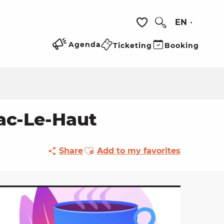
EN
Search
Voir les favoris
Agenda
Ticketing
Booking
ac-Le-Haut
Ajouter aux favoris
Share
Add to my favorites