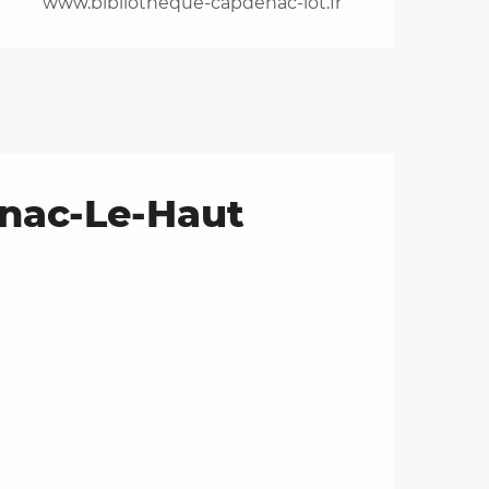
www.bibliotheque-capdenac-lot.fr
enac-Le-Haut