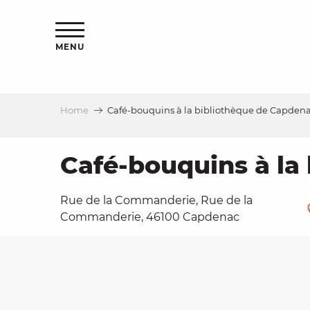
Aller
ns
au
contenu
MENU
principal
Home
Café-bouquins à la bibliothèque de Capden
ls
a
Café-bouquins à la
Rue de la Commanderie, Rue de la
es
Commanderie, 46100 Capdenac
ns
e