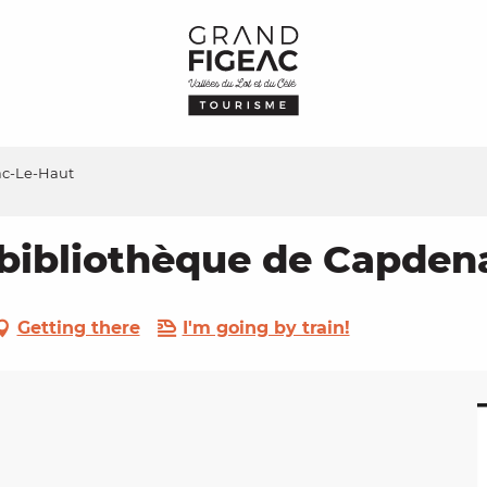
ac-Le-Haut
 bibliothèque de Capden
Getting there
I'm going by train!