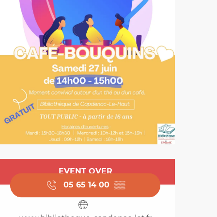
Opening hours & cont
EVENT OVER
05 65 14 00
▒▒