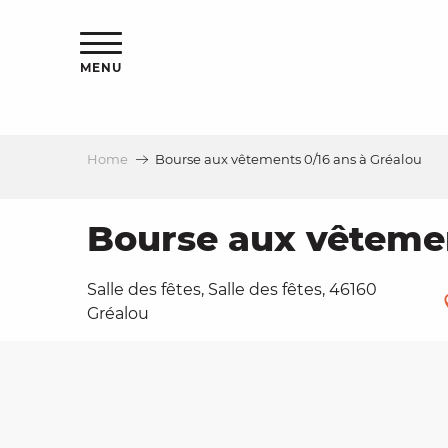
Aller
ns
au
contenu
MENU
principal
Home
Bourse aux vêtements 0/16 ans à Gréalou
ls
a
Bourse aux vêtemen
Salle des fêtes, Salle des fêtes, 46160
es
Gréalou
ns
e