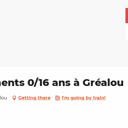
ents 0/16 ans à Gréalou
alou
Getting there
I'm going by train!