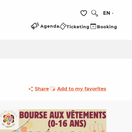
EN
Search
Voir les favoris
Agenda
Ticketing
Booking
Ajouter aux favoris
Share
Add to my favorites