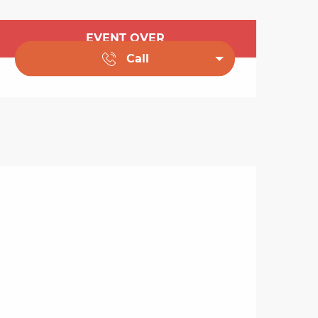
Opening hours & cont
EVENT OVER
Call