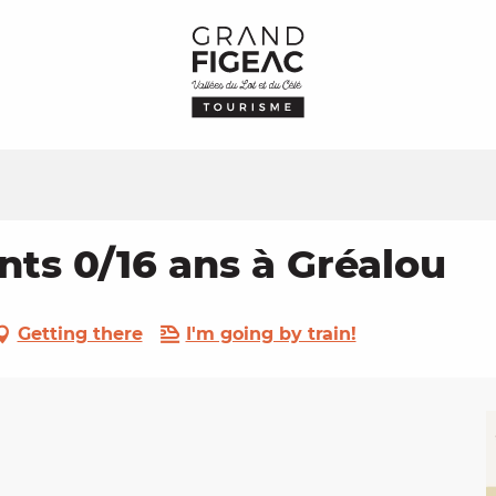
ts 0/16 ans à Gréalou
Getting there
I'm going by train!