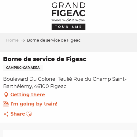
Aller
au
contenu
principal
Home
Borne de service de Figeac
Borne de service de Figeac
CAMPING-CAR AREA
Boulevard Du Colonel Teulié Rue du Champ Saint-
Barthélémy, 46100 Figeac
Getting there
I'm going by train!
Ajouter aux favoris
Share
Opening hours & contact details