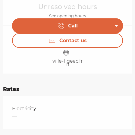
Unresolved hours
See opening hours
Call
Contact us
ville-figeac.fr
Rates
Rates 2026
Electricity
—