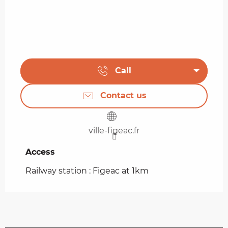
Call
Contact us
ville-figeac.fr
Access
Access
Railway station : Figeac at 1km