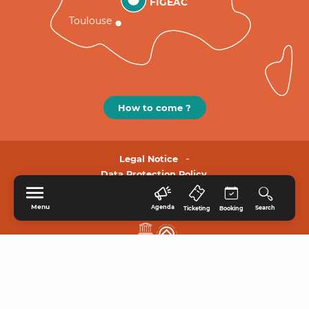
FIGEAC
Toulouse
How to come ?
Legal Notice
Data Protection Policy.
Menu
Agenda
Search
Ticketing
Booking
HOME
EXPLORE