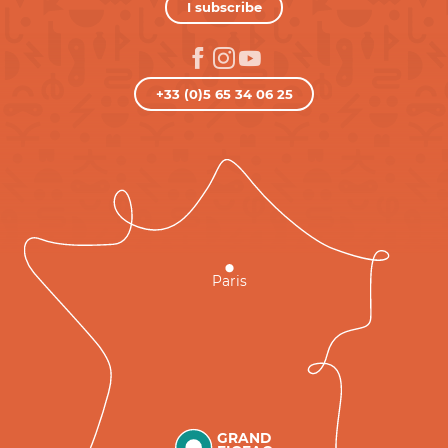
I subscribe
+33 (0)5 65 34 06 25
Paris
GRAND