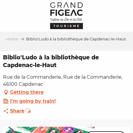
Aller
au
contenu
principal
Home
Biblio'Ludo à la bibliothèque de Capdenac-le-Haut
Biblio'Ludo à la bibliothèque de
Capdenac-le-Haut
Rue de la Commanderie, Rue de la Commanderie,
46100 Capdenac
Getting there
I'm going by train!
Ajouter aux favoris
Share