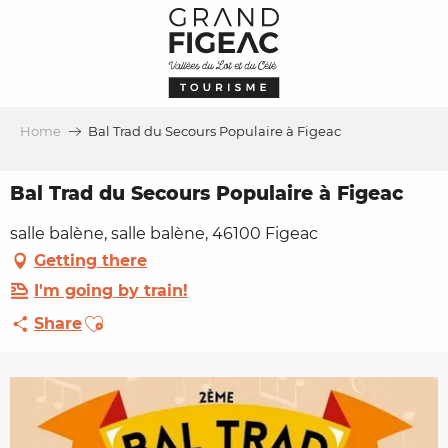
Aller
au
contenu
principal
Home
Bal Trad du Secours Populaire à Figeac
Bal Trad du Secours Populaire à Figeac
salle balène, salle balène, 46100 Figeac
Getting there
I'm going by train!
Ajouter aux favoris
Share