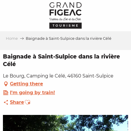
Aller
au
contenu
principal
Home
Baignade à Saint-Sulpice dans la rivière Célé
Baignade à Saint-Sulpice dans la rivière
Célé
Le Bourg, Camping le Célé, 46160 Saint-Sulpice
Getting there
I'm going by train!
Ajouter aux favoris
Share