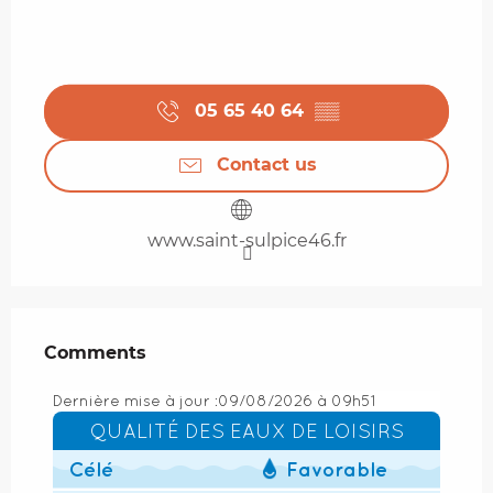
05 65 40 64
▒▒
Contact us
www.saint-sulpice46.fr
Comments
Comments