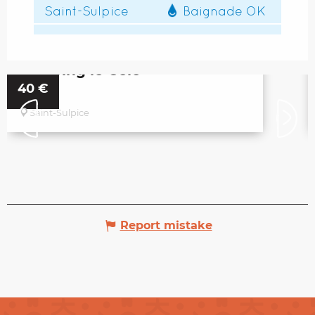
Camping le Célé
from
40
€
Saint-Sulpice
Report mistake