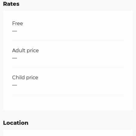
Rates
Rates 2026
Free
—
Adult price
—
Child price
—
Location