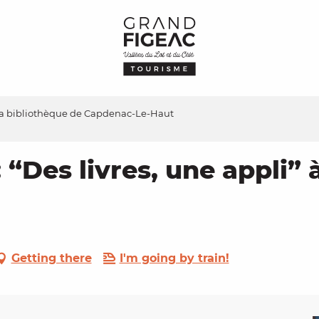
à la bibliothèque de Capdenac-Le-Haut
 “Des livres, une appli” 
Getting there
I'm going by train!