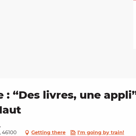
: “Des livres, une appli”
Haut
,
, 46100
Getting there
I'm going by train!