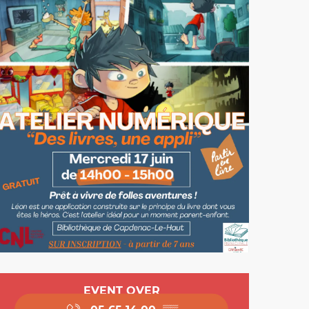
Opening hours & cont
EVENT OVER