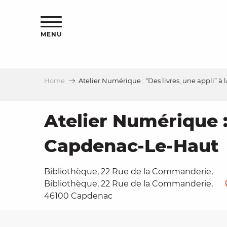
Aller
ns
au
contenu
MENU
principal
Home
Atelier Numérique : “Des livres, une appli” 
ls
a
Atelier Numérique :
Capdenac-Le-Haut
es
Bibliothèque, 22 Rue de la Commanderie,
Bibliothèque, 22 Rue de la Commanderie,
46100 Capdenac
ns
e