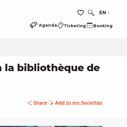
EN
Search
Voir les favoris
Agenda
Ticketing
Booking
à la bibliothèque de
Ajouter aux favoris
Share
Add to my favorites