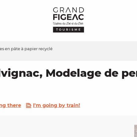
es en pâte à papier recyclé
alvignac, Modelage de pe
ng there
I'm going by train!