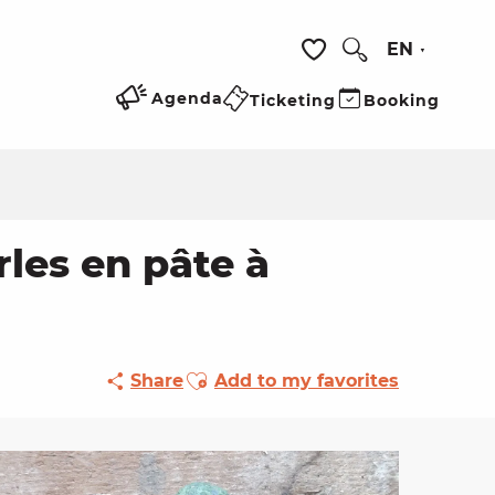
EN
Search
Voir les favoris
Agenda
Ticketing
Booking
rles en pâte à
Ajouter aux favoris
Share
Add to my favorites