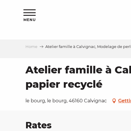
Aller
ns
au
contenu
MENU
principal
Home
Atelier famille à Calvignac, Modelage de perl
ls
a
Atelier famille à C
papier recyclé
es
le bourg, le bourg, 46160 Calvignac
Getti
ns
Rates
e